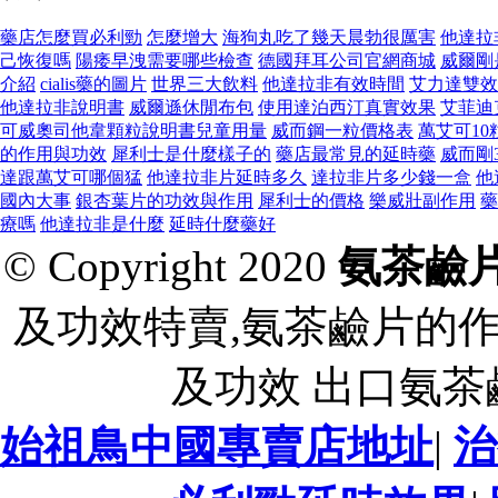
藥店怎麼買必利勁
怎麼增大
海狗丸吃了幾天晨勃很厲害
他達拉
己恢復嗎
陽痿早洩需要哪些檢查
德國拜耳公司官網商城
威爾剛
介紹
cialis藥的圖片
世界三大飲料
他達拉非有效時間
艾力達雙效
他達拉非說明書
威爾遜休閒布包
使用達泊西汀真實效果
艾菲迪
可威奧司他韋顆粒說明書兒童用量
威而鋼一粒價格表
萬艾可10
的作用與功效
犀利士是什麼樣子的
藥店最常見的延時藥
威而剛
達跟萬艾可哪個猛
他達拉非片延時多久
達拉非片多少錢一盒
他
國內大事
銀杏葉片的功效與作用
犀利士的價格
樂威壯副作用
藥
療嗎
他達拉非是什麼
延時什麼藥好
© Copyright 2020
氨茶鹼
及功效特賣,氨茶鹼片的
及功效 出口氨
始祖鳥中國專賣店地址
|
治