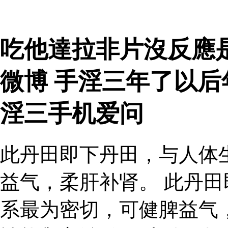
吃他達拉非片沒反應
微博 手淫三年了以
淫三手机爱问
此丹田即下丹田，与人体
益气，柔肝补肾。 此丹
系最为密切，可健脾益气