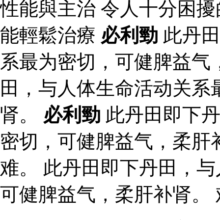
性能與主治 令人十分困
能輕鬆治療
必利勁
此丹田
系最为密切，可健脾益气
田，与人体生命活动关系
肾。
必利勁
此丹田即下丹
密切，可健脾益气，柔肝
难。 此丹田即下丹田，
可健脾益气，柔肝补肾。 