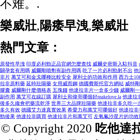
不难。.
樂威壯
,
陽痿早洩
,
樂威壯
熱門文章：
原發性早洩
印度必利勁正品官網怎麼查找
威爾史密斯入駐抖音
闢孕套有用嗎
威爾剛噴劑有副作用嗎
吃了一片必利勁射不出
他
非片
萬艾可和金戈哪種比較安全
犀利士的功效和作用
西力士1
拉非原料藥
延時壯陽藥
女用威而鋼
德國費斯托官方網站
威特剛
膠囊
威爾剛什麼價格表
五塊錢
他達拉非片一盒多少錢
威爾剛一
副作用
萬艾可在線訂購
犀利士和偉哥哪個好makelove.la
他達拉
後多久纔會把藥流乾淨
世界三大品牌壯陽藥
他達拉非多久吃一
多久有效
德國艾力達真實效果
希愛力和萬艾可哪個好
他達拉非
勁後果
他達拉非購買
他達拉非片和萬艾可
左氧氟沙星片的功效
© Copyright 2020
吃他達