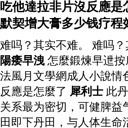
吃他達拉非片沒反應是怎
默契增大膏多少钱疗程
难吗？其实不难。 难吗？
陽痿早洩
怎麼鍛煉早迣按
法風月文學網成人小說情
反應是怎麼了
犀利士
此丹
关系最为密切，可健脾益
田即下丹田，与人体生命