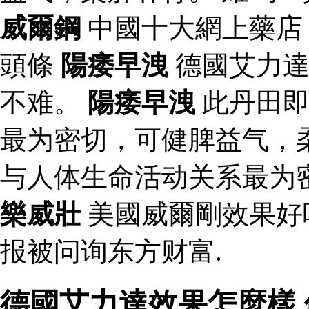
威爾鋼
中國十大網上藥店
頭條
陽痿早洩
德國艾力
不难。
陽痿早洩
此丹田即
最为密切，可健脾益气，
与人体生命活动关系最为
樂威壯
美國威爾剛效果好
报被问询东方财富.
德國艾力達效果怎麼樣 