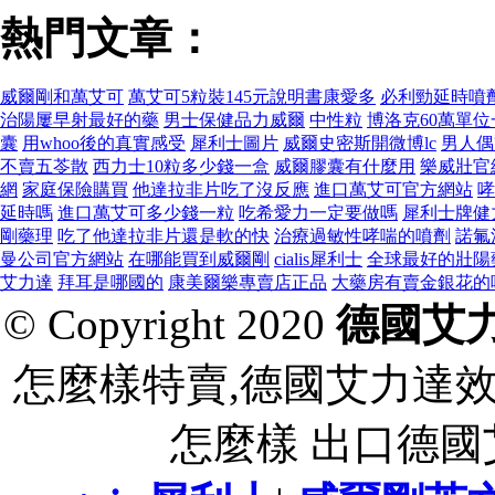
熱門文章：
威爾剛和萬艾可
萬艾可5粒裝145元說明書康愛多
必利勁延時噴
治陽屢早射最好的藥
男士保健品力威爾
中性粒
博洛克60萬單位
囊
用whoo後的真實感受
犀利士圖片
威爾史密斯開微博lc
男人偶
不賣五苓散
西力士10粒多少錢一盒
威爾膠囊有什麼用
樂威壯官
網
家庭保險購買
他達拉非片吃了沒反應
進口萬艾可官方網站
哮
延時嗎
進口萬艾可多少錢一粒
吃希愛力一定要做嗎
犀利士牌健
剛藥理
吃了他達拉非片還是軟的快
治療過敏性哮喘的噴劑
諾氟
曼公司官方網站
在哪能買到威爾剛
cialis犀利士
全球最好的壯陽
艾力達
拜耳是哪國的
康美爾樂專賣店正品
大藥房有賣金銀花的
© Copyright 2020
德國艾
怎麼樣特賣,德國艾力達
怎麼樣 出口德