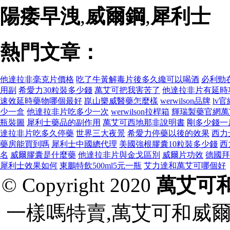
陽痿早洩
,
威爾鋼
,
犀利士
熱門文章：
他達拉非毫克片價格
吃了牛黃解毒片後多久纔可以喝酒
必利勁
用副
希愛力30粒裝多少錢
萬艾可把我害苦了
他達拉非片有延時
速效延時藥物哪個最好
崑山樂威醫藥怎麼樣
werwilson品牌
lv
少一盒
他達拉非片吃多少一次
werwilson拉桿箱
輝瑞製藥官網萬
瓶裝圖
犀利士藥品的副作用
萬艾可西地那非說明書
剛多少錢一
達拉非片吃多久停藥
世界三大夜景
希愛力停藥以後的效果
西力
藥房能買到嗎
犀利士中國總代理
美國強根膠囊10粒裝多少錢
西
名
威爾膠囊是什麼藥
他達拉非片與金戈區別
威爾片功效
德國拜
犀利士效果如何
東鵬特飲500ml5元一瓶
艾力達和萬艾可哪個好
© Copyright 2020
萬艾可
一樣嗎特賣,萬艾可和威