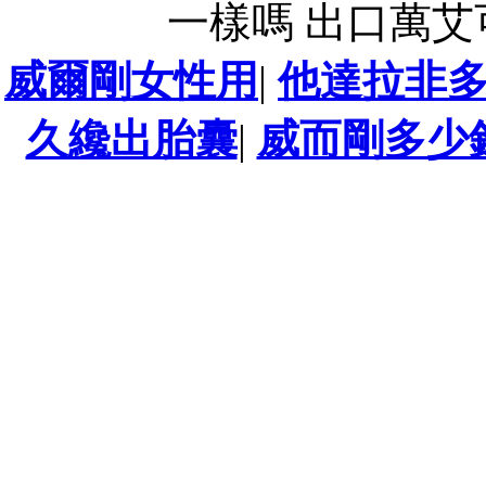
一樣嗎 出口萬
威爾剛女性用
|
他達拉非
久纔出胎囊
|
威而剛多少