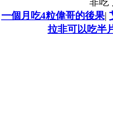
非吃
一個月吃4粒偉哥的後果
|
拉非可以吃半