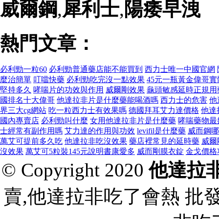
威爾鋼
,
犀利士
,
陽痿早洩
熱門文章：
必利勁一粒60
必利勁普通藥店能不能買到
西力士唯一中國官網
麼治簡單
叮噹快藥
必利勁吃完沒一點效果
45元一瓶黃金偉哥實
堅持多久
哮喘片的功效與作用
威爾剛效果
龜頭敏感延時正規用
國排名十大偉哥
他達拉非片是什麼藥能喝酒嗎
西力士的危害
他
界三大cg網站
吃一粒西力士有效果嗎
德國拜耳艾力達價格
他達
國內專賣店
必利勁叫什麼
女用他達拉非片是什麼藥
哮喘藥物最
士經常有副作用嗎
艾力達的作用與功效
levifil是什麼藥
威而鋼哪
萬艾可提前多久吃
他達拉非吃沒效果
藥店裡常見的延時藥
威爾
沒效果
萬艾可5粒裝145元說明書康愛多
威而剛膜衣錠
金戈價格
© Copyright 2020
他達拉
賣,他達拉非吃了會熱 批