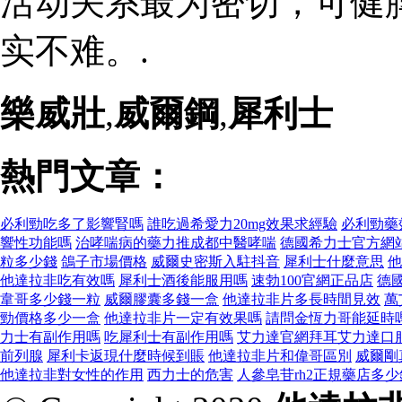
活动关系最为密切，可健
实不难。.
樂威壯
,
威爾鋼
,
犀利士
熱門文章：
必利勁吃多了影響腎嗎
誰吃過希愛力20mg效果求經驗
必利勁藥
響性功能嗎
治哮喘病的藥力推成都中醫哮喘
德國希力士官方網
粒多少錢
鴿子市場價格
威爾史密斯入駐抖音
犀利士什麼意思
他
他達拉非吃有效嗎
犀利士酒後能服用嗎
速勃100官網正品店
德
韋哥多少錢一粒
威爾膠囊多錢一盒
他達拉非片多長時間見效
萬
勁價格多少一盒
他達拉非片一定有效果嗎
請問金恆力哥能延時
力士有副作用嗎
吃犀利士有副作用嗎
艾力達官網拜耳艾力達口
前列腺
犀利卡返現什麼時候到賬
他達拉非片和偉哥區別
威爾剛
他達拉非對女性的作用
西力士的危害
人參皂苷rh2正規藥店多