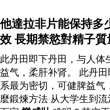
他達拉非片能保持多
效 長期禁慾對精子
此丹田即下丹田，与人体
益气，柔肝补肾。 此丹
系最为密切，可健脾益气
麼鍛煉方法 从大学生到