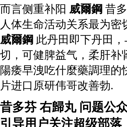
而言侧重补阳
威爾鋼
昔
人体生命活动关系最为密
威爾鋼
此丹田即下丹田，
切，可健脾益气，柔肝补
陽痿早洩吃什麼藥調理的
片进口原研伟哥改善勃.
昔多芬 右歸丸 问题公
引导用户关注超级部落