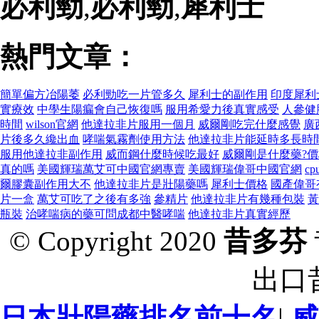
必利勁
,
必利勁
,
犀利士
熱門文章：
簡單偏方冶陽萎
必利勁吃一片管多久
犀利士的副作用
印度犀利
實療效
中學生陽瘺會自己恢復嗎
服用希愛力後真實感受
人參健
時間
wilson官網
他達拉非片服用一個月
威爾剛吃完什麼感覺
廣
片後多久纔出血
哮喘氣霧劑使用方法
他達拉非片能延時多長時
服用他達拉非副作用
威而鋼什麼時候吃最好
威爾剛是什麼藥?價
真的嗎
美國輝瑞萬艾可中國官網專賣
美國輝瑞偉哥中國官網
c
爾膠囊副作用大不
他達拉非片是壯陽藥嗎
犀利士價格
國產偉哥
片一盒
萬艾可吃了之後有多強
參精片
他達拉非片有幾種包裝
黃
瓶裝
治哮喘病的藥可問成都中醫哮喘
他達拉非片真實經歷
© Copyright 2020
昔多芬
出口
日本壯陽藥排名前十名
|
威