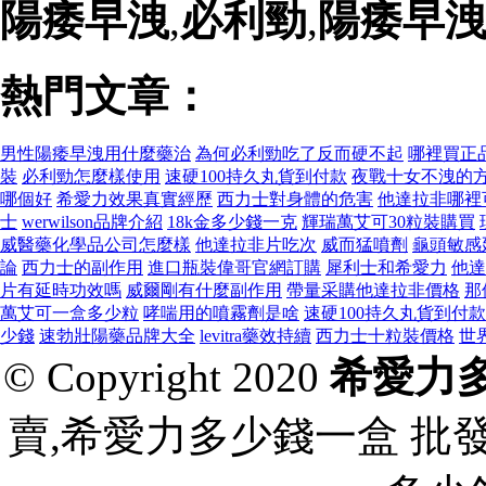
陽痿早洩
,
必利勁
,
陽痿早
熱門文章：
男性陽痿早洩用什麼藥治
為何必利勁吃了反而硬不起
哪裡買正
裝
必利勁怎麼樣使用
速硬100持久丸貨到付款
夜戰十女不洩的
哪個好
希愛力效果真實經歷
西力士對身體的危害
他達拉非哪裡
士
werwilson品牌介紹
18k金多少錢一克
輝瑞萬艾可30粒裝購買
威醫藥化學品公司怎麼樣
他達拉非片吃次
威而猛噴劑
龜頭敏感
論
西力士的副作用
進口瓶裝偉哥官網訂購
犀利士和希愛力
他達
片有延時功效嗎
威爾剛有什麼副作用
帶量采購他達拉非價格
那
萬艾可一盒多少粒
哮喘用的噴霧劑是啥
速硬100持久丸貨到付款
少錢
速勃壯陽藥品牌大全
levitra藥效持續
西力士十粒裝價格
世
© Copyright 2020
希愛力
賣,希愛力多少錢一盒 批