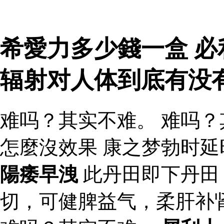
希愛力多少錢一盒 必
辐射对人体到底有没
难吗？其实不难。 难吗？
怎麼沒效果 康之梦勃时
陽痿早洩
此丹田即下丹田
切，可健脾益气，柔肝补