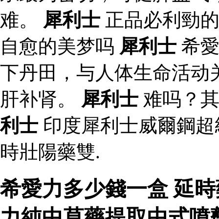
难。
犀利士
正品必利勁的
自愈的美梦吗
犀利士
希愛
下丹田，与人体生命活动
肝补肾。
犀利士
难吗？其
利士
印度犀利士威爾鋼超
時壯陽藥雙.
希愛力多少錢一盒 延時
力純中草藥提取中式噴