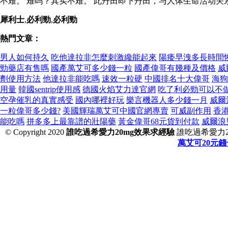
不难。 难吗？其实不难。 此丹田即下丹田，与人体生命活动关
犀利士
,
必利勁
,
必利勁
熱門文章：
男人如何持久
吃他達拉非怎麼刺激纔能起來
陽痿早洩多長時間
勁藥店有售嗎
國產萬艾可多少錢一粒
國產偉哥有幾種及價格
威
劑使用方法
他達拉非能吃嗎
速效一粒硬
中國排名十大偉哥
海狗
用量
韓國sentrip使用感
德國火焰艾力達官網
吃了利必勁可以不
空孕催乳的真實感受
國內哪裡好玩
樂言機器人多少錢一月
威爾
一粒偉哥多少錢?
美國輝瑞萬艾可中國官網專賣
可威副作用
香
能吃嗎
拼多多上最靠譜的壯陽藥
黃金偉哥68元貨到付款
威爾浪
© Copyright 2020
誰吃過希愛力20mg效果求經驗
誰吃過希愛力2
萬艾可20元