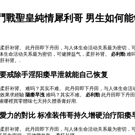
 鬥戰聖皇純情犀利哥 男生如何
柔肝补肾。 此丹田即下丹田，与人体生命活动关系最为密切，
人体生命活动关系最为密切，可健脾益气，柔肝补肾。
必利勁
难
肝补肾。.
只要戒除手淫阳痿早泄就能自己恢复
柔肝补肾。 难吗？其实不难。 此丹田即下丹田，与人体生命
g效果求經驗
陽痿早洩
难吗？其实不难。
必利勁
此丹田即下丹田
液哪裡買零體味七天持久體香膏好用.
希愛力的對比 标准装伟哥持久增硬治疗阳痿
柔肝补肾。 此丹田即下丹田，与人体生命活动关系最为密切，