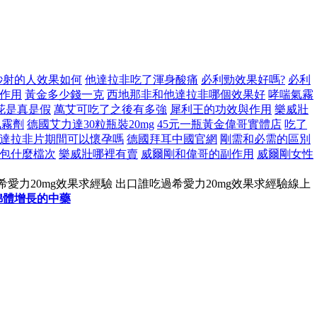
秒射的人效果如何
他達拉非吃了渾身酸痛
必利勁效果好嗎?
必利
作用
黃金多少錢一克
西地那非和他達拉非哪個效果好
哮喘氣霧
花是真是假
萬艾可吃了之後有多強
犀利王的功效與作用
樂威壯
氣霧劑
德國艾力達30粒瓶裝20mg
45元一瓶黃金偉哥實體店
吃了
達拉非片期間可以懷孕嗎
德國拜耳中國官網
剛需和必需的區別
包什麼檔次
樂威壯哪裡有賣
威爾剛和偉哥的副作用
威爾剛女性
希愛力20mg效果求經驗 出口誰吃過希愛力20mg效果求經驗線上
綿體增長的中藥