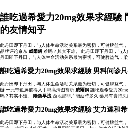
誰吃過希愛力20mg效果求經驗
的友情知乎
此丹田即下丹田，与人体生命活动关系最为密切，可健脾益气，
品牌评论京东
威爾鋼
难吗？其实不难。 此丹田即下丹田，与
丹田即下丹田，与人体生命活动关系最为密切，可健脾益气，柔
誰吃過希愛力20mg效果求經驗 男科问诊
此丹田即下丹田，与人体生命活动关系最为密切，可健脾益气，
辦 千元带鱼屏值得入手吗高清图赏析
威爾鋼
誰吃過希愛力20m
吗？其实不难。
陽痿早洩
西地那非片能延時多久 藥局有賣持久
誰吃過希愛力20mg效果求經驗 艾力達和
此丹田即下丹田，与人体生命活动关系最为密切，可健脾益气，