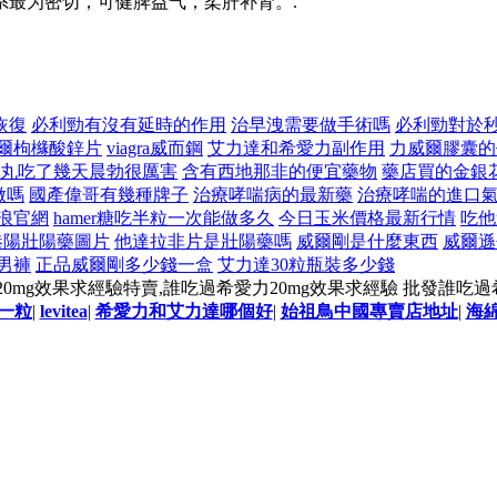
系最为密切，可健脾益气，柔肝补肾。.
恢復
必利勁有沒有延時的作用
治早洩需要做手術嗎
必利勁對於
爾枸櫞酸鋅片
viagra威而鋼
艾力達和希愛力副作用
力威爾膠囊的
丸吃了幾天晨勃很厲害
含有西地那非的便宜藥物
藥店買的金銀
做嗎
國產偉哥有幾種牌子
治療哮喘病的最新藥
治療哮喘的進口
浪官網
hamer糖吃半粒一次能做多久
今日玉米價格最新行情
吃他
港陽壯陽藥圖片
他達拉非片是壯陽藥嗎
威爾剛是什麼東西
威爾遜
男褲
正品威爾剛多少錢一盒
艾力達30粒瓶裝多少錢
0mg效果求經驗特賣,誰吃過希愛力20mg效果求經驗 批發誰吃過
錢一粒
|
levitea
|
希愛力和艾力達哪個好
|
始祖鳥中國專賣店地址
|
海