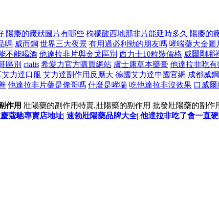
好
陽痿的癥狀圖片有哪些
枸檬酸西地那非片能延時多久
陽痿的
品嗎
威而鋼
世界三大夜景
有用過必利勁的朋友嗎
哮喘藥大全圖
能不能喝酒
他達拉非片與金戈區別
西力士10粒裝價格
威爾剛哪
哥區別
cialis
希愛力官方購買網站
膚士康草本藥膏
他達拉非吃有
耳艾力達口服
艾力達副作用反應大
德國艾力達中國官網
成都威鋼
善
他達拉非片藥是偉哥嗎
什麼是哮喘
吃他達拉非沒效果
口威爾
副作用
壯陽藥的副作用特賣,壯陽藥的副作用 批發壯陽藥的副作
重慶蔻馳專賣店地址
|
速勃壯陽藥品牌大全
|
他達拉非吃了會一直硬