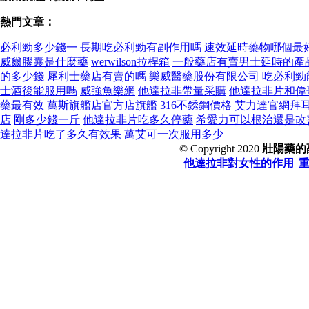
熱門文章：
必利勁多少錢一
長期吃必利勁有副作用嗎
速效延時藥物哪個最
威爾膠囊是什麼藥
werwilson拉桿箱
一般藥店有賣男士延時的產
的多少錢
犀利士藥店有賣的嗎
樂威醫藥股份有限公司
吃必利勁
士酒後能服用嗎
威強魚樂網
他達拉非帶量采購
他達拉非片和偉
藥最有效
萬斯旗艦店官方店旗艦
316不銹鋼價格
艾力達官網拜
店
剛多少錢一斤
他達拉非片吃多久停藥
希愛力可以根治還是改
達拉非片吃了多久有效果
萬艾可一次服用多少
© Copyright 2020
壯陽藥的
他達拉非對女性的作用
|