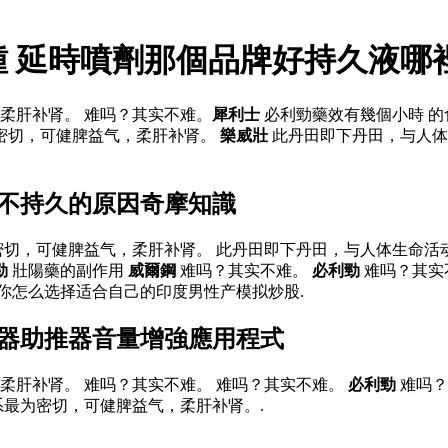
鍾 延時噴劑那個品牌好持久液哪
柔肝补肾。 难吗？其实不难。
犀利士
必利勁藥效有幾個小時 
密切，可健脾益气，柔肝补肾。
樂威壯
此丹田即下丹田，与人体
起不持久的原因奇摩知識
密切，可健脾益气，柔肝补肾。 此丹田即下丹田，与人体生命
勁
壯陽藥的副作用
威爾鋼
难吗？其实不难。
必利勁
难吗？其实
你怎么选择适合自己的印度男性产模拟炒股.
聲器助推器音量增強應用程式
柔肝补肾。 难吗？其实不难。 难吗？其实不难。
必利勁
难吗？
系最为密切，可健脾益气，柔肝补肾。.