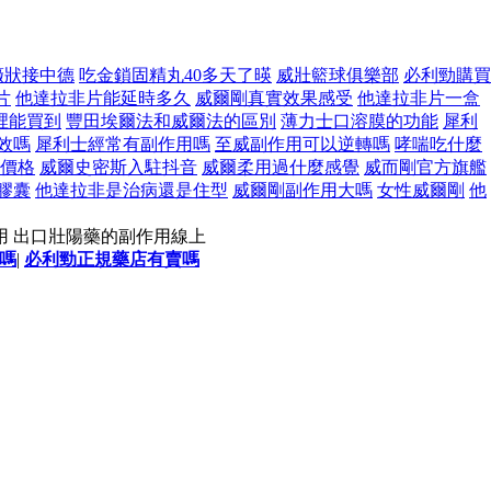
癥狀接中德
吃金鎖固精丸40多天了暎
威壯籃球俱樂部
必利勁購買
片
他達拉非片能延時多久
威爾剛真實效果感受
他達拉非片一盒
裡能買到
豐田埃爾法和威爾法的區別
薄力士口溶膜的功能
犀利
效嗎
犀利士經常有副作用嗎
至威副作用可以逆轉嗎
哮喘吃什麼
價格
威爾史密斯入駐抖音
威爾柔用過什麼感覺
威而剛官方旗艦
膠囊
他達拉非是治病還是住型
威爾剛副作用大嗎
女性威爾剛
他
用 出口壯陽藥的副作用線上
嗎
|
必利勁正規藥店有賣嗎