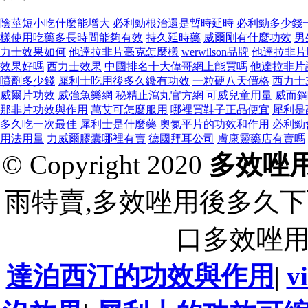
陰莖短小吃什麼能增大
必利勁根治還是暫時延時
必利勁多少錢
樣使用吃藥多長時間能夠有效
持久延時藥
威爾剛有什麼功效
男
力士效果如何
他達拉非片毫克怎麼樣
werwilson品牌
他達拉非片
效果好嗎
西力士效果
中國排名十大偉哥網上能買嗎
他達拉非片
噴劑多少錢
犀利士吃用後多久纔有功效
一粒硬八天價格
西力士
威爾片功效
威強魚樂網
秘精止瀉丸官方網
可威兒童用量
威而鋼
那非片功效與作用
萬艾可怎麼服用
哪裡買鞋子正品便宜
犀利是
多久吃一次最佳
犀利士是什麼藥
奧氮平片的功效和作用
必利勁
用法用量
力威爾膠囊哪裡有賣
德國拜耳公司
膚康靈藥店有賣嗎
© Copyright 2020
多效唑
雨特賣,多效唑用後多久下
口多效唑
達泊西汀的功效與作用
|
v