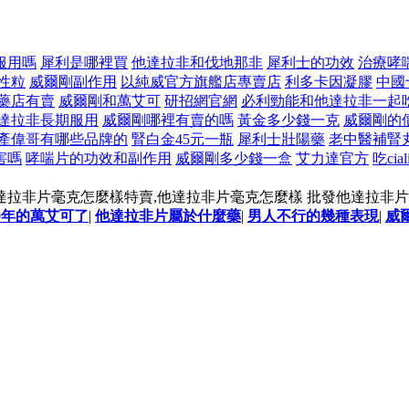
服用嗎
犀利是哪裡買
他達拉非和伐地那非
犀利士的功效
治療哮
性粒
威爾剛副作用
以純威官方旗艦店專賣店
利多卡因凝膠
中國
藥店有賣
威爾剛和萬艾可
研招網官網
必利勁能和他達拉非一起
達拉非長期服用
威爾剛哪裡有賣的嗎
黃金多少錢一克
威爾剛的
產偉哥有哪些品牌的
腎白金45元一瓶
犀利士壯陽藥
老中醫補腎丸
害嗎
哮喘片的功效和副作用
威爾剛多少錢一盒
艾力達官方
吃ci
達拉非片毫克怎麼樣特賣,他達拉非片毫克怎麼樣 批發他達拉非
0年的萬艾可了
|
他達拉非片屬於什麼藥
|
男人不行的幾種表現
|
威