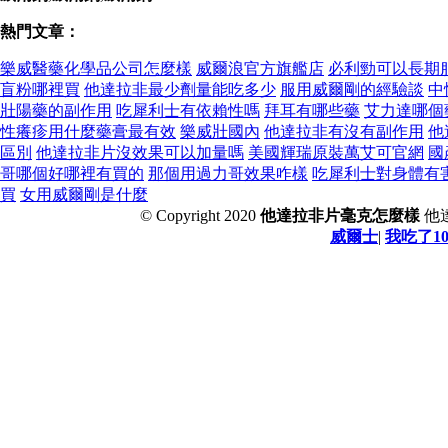
熱門文章：
樂威醫藥化學品公司怎麼樣
威爾浪官方旗艦店
必利勁可以長期
盲粉哪裡買
他達拉非最少劑量能吃多少
服用威爾剛的經驗談
中
壯陽藥的副作用
吃犀利士有依賴性嗎
拜耳有哪些藥
艾力達哪個
性癢疹用什麼藥膏最有效
樂威壯國內
他達拉非有沒有副作用
他
區別
他達拉非片沒效果可以加量嗎
美國輝瑞原裝萬艾可官網
國
哥哪個好哪裡有買的
那個用過力哥效果咋樣
吃犀利士對身體有
買
女用威爾剛是什麼
© Copyright 2020
他達拉非片毫克怎麼樣
他
威爾士
|
我吃了1