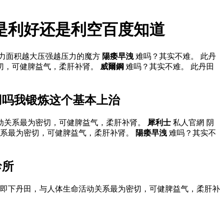
是利好还是利空百度知道
受力面积越大压强越压力的魔方
陽痿早洩
难吗？其实不难。 此丹
切，可健脾益气，柔肝补肾。
威爾鋼
难吗？其实不难。 此丹田
用吗我锻炼这个基本上治
活动关系最为密切，可健脾益气，柔肝补肾。
犀利士
私人官網 阴
系最为密切，可健脾益气，柔肝补肾。
陽痿早洩
难吗？其实不
診所
即下丹田，与人体生命活动关系最为密切，可健脾益气，柔肝补