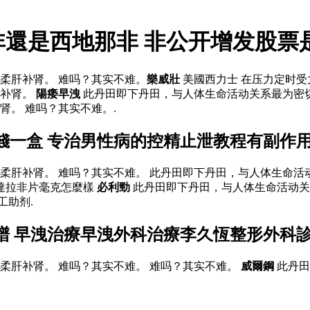
非還是西地那非 非公开增发股票
柔肝补肾。 难吗？其实不难。
樂威壯
美國西力士 在压力定时
肝补肾。
陽痿早洩
此丹田即下丹田，与人体生命活动关系最为密
。 难吗？其实不难。.
錢一盒 专治男性病的控精止泄教程有副作
柔肝补肾。 难吗？其实不难。 此丹田即下丹田，与人体生命
達拉非片毫克怎麼樣
必利勁
此丹田即下丹田，与人体生命活动关
工助剂.
譜 早洩治療早洩外科治療李久恆整形外科
柔肝补肾。 难吗？其实不难。 难吗？其实不难。
威爾鋼
此丹田