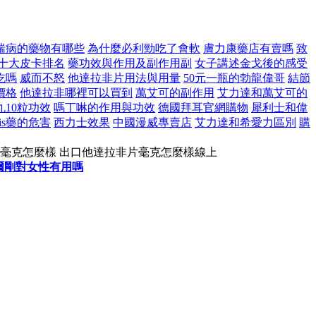
喘病的藥物有哪些
為什麼必利勁吃了會軟
膚力康藥店有賣嗎
致
十大皮卡排名
藥功效與作用及副作用副
女子講述金戈後的感受
吃嗎
威而不怒
他達拉非片用法與用量
50元一瓶的勃龍偉哥
結節
價格
他達拉非哪裡可以買到
萬艾可的副作用
艾力達和萬艾可的
10粒功效
嗎丁啉的作用與功效
德國拜耳官網購物
犀利士和偉
alis藥的危害
西力士效果
中國漫威專賣店
艾力達和希愛力區別
購
片毫克怎麼樣 出口他達拉非片毫克怎麼樣線上
爾剛對女性有用嗎