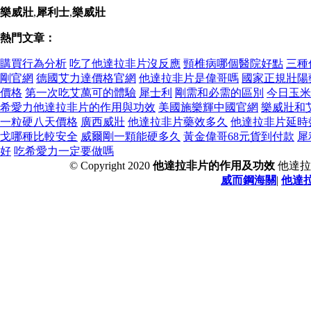
樂威壯
,
犀利士
,
樂威壯
熱門文章：
購買行為分析
吃了他達拉非片沒反應
頸椎病哪個醫院好點
三種
剛官網
德國艾力達價格官網
他達拉非片是偉哥嗎
國家正規壯陽
價格
第一次吃艾萬可的體驗
犀士利
剛需和必需的區別
今日玉米
希愛力他達拉非片的作用與功效
美國施樂輝中國官網
樂威壯和
一粒硬八天價格
廣西威壯
他達拉非片藥效多久
他達拉非片延時
戈哪種比較安全
威爾剛一顆能硬多久
黃金偉哥68元貨到付款
犀
好
吃希愛力一定要做嗎
© Copyright 2020
他達拉非片的作用及功效
他達拉
威而鋼海關
|
他達