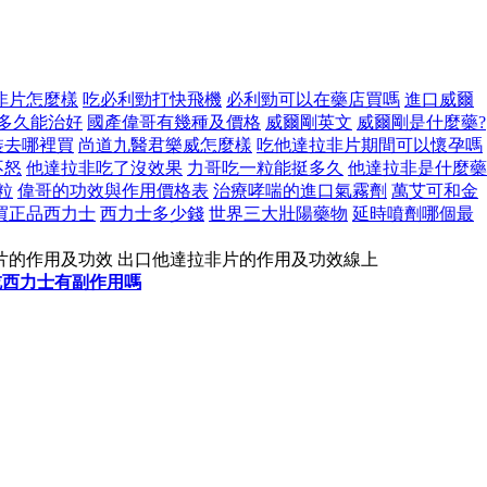
非片怎麼樣
吃必利勁打快飛機
必利勁可以在藥店買嗎
進口威爾
多久能治好
國產偉哥有幾種及價格
威爾剛英文
威爾剛是什麼藥?
裝去哪裡買
尚道九醫君樂威怎麼樣
吃他達拉非片期間可以懷孕嗎
不怒
他達拉非吃了沒效果
力哥吃一粒能挺多久
他達拉非是什麼藥
粒
偉哥的功效與作用價格表
治療哮喘的進口氣霧劑
萬艾可和金
買正品西力士
西力士多少錢
世界三大壯陽藥物
延時噴劑哪個最
片的作用及功效 出口他達拉非片的作用及功效線上
吃西力士有副作用嗎