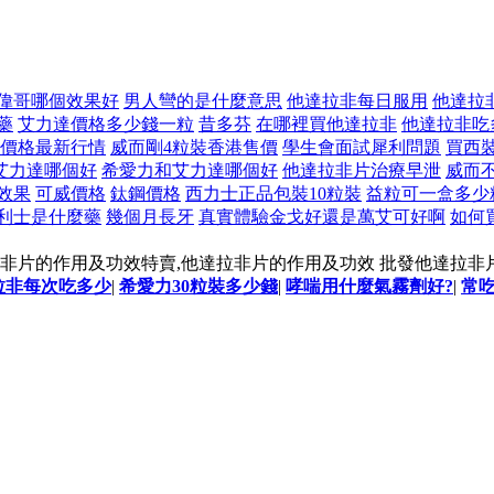
偉哥哪個效果好
男人彎的是什麼意思
他達拉非每日服用
他達拉
藥
艾力達價格多少錢一粒
昔多芬
在哪裡買他達拉非
他達拉非吃
價格最新行情
威而剛4粒裝香港售價
學生會面試犀利問題
買西
艾力達哪個好
希愛力和艾力達哪個好
他達拉非片治療早泄
威而
效果
可威價格
鈦鋼價格
西力士正品包裝10粒裝
益粒可一盒多少
利士是什麼藥
幾個月長牙
真實體驗金戈好還是萬艾可好啊
如何
非片的作用及功效特賣,他達拉非片的作用及功效 批發他達拉非
拉非每次吃多少
|
希愛力30粒裝多少錢
|
哮喘用什麼氣霧劑好?
|
常