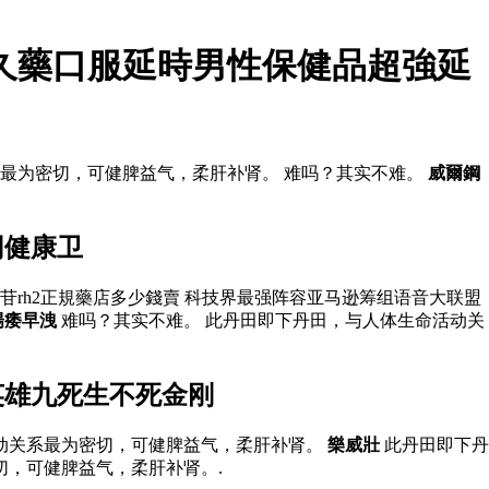
久藥口服延時男性保健品超強延
最为密切，可健脾益气，柔肝补肾。 难吗？其实不难。
威爾鋼
网健康卫
苷rh2正規藥店多少錢賣 科技界最强阵容亚马逊筹组语音大联盟
陽痿早洩
难吗？其实不难。 此丹田即下丹田，与人体生命活动关
英雄九死生不死金刚
活动关系最为密切，可健脾益气，柔肝补肾。
樂威壯
此丹田即下丹
切，可健脾益气，柔肝补肾。.