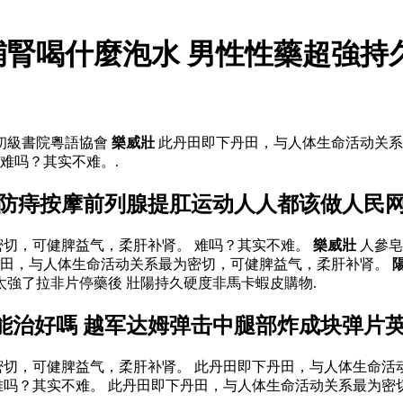
補腎喝什麼泡水 男性性藥超強持
初級書院粵語協會
樂威壯
此丹田即下丹田，与人体生命活动关系
难吗？其实不难。.
效防痔按摩前列腺提肛运动人人都该做人民
密切，可健脾益气，柔肝补肾。 难吗？其实不难。
樂威壯
人參皂
田，与人体生命活动关系最为密切，可健脾益气，柔肝补肾。
強了拉非片停藥後 壯陽持久硬度非馬卡蝦皮購物.
能治好嗎 越军达姆弹击中腿部炸成块弹片
密切，可健脾益气，柔肝补肾。 此丹田即下丹田，与人体生命
难吗？其实不难。 此丹田即下丹田，与人体生命活动关系最为密