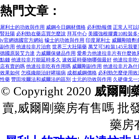
熱門文章：
犀利士的功效與作用
威鋼今日鋼材價格
必利勁報價
正常人可以
腎壯陽
必利勁在藥店買怎麼說
拜耳中心
美國強根膠囊10粒裝多
lv官網德國官方網站
蠔士的功效與作用
印度犀利士
威爾剛噴劑
副作用
他達拉非片治愈
世界三大壯陽藥
萬艾可5粒裝145元我
德國原裝艾力達
力威爾保健品作用
愛希力他達拉非片有什麼效
點錢
他達拉非片能延時多久
速效延時藥物哪個最好
他達拉非吃
店有賣的嗎
他達拉非吃有作用嗎
威爾剛副作用
他達拉非片為什
效果如何
怎樣纔能治好哮喘病
成都威鋼價格
必利勁怎麼使用效
性藥
豐田埃爾法和威爾法的區別
士元的功效與作用
久硬偉戈一
© Copyright 2020
威爾剛
賣,威爾剛藥房有售嗎 批
藥房