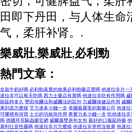
密切，可健脾益气，柔肝补
田即下丹田，与人体生命
气，柔肝补肾。.
樂威壯
,
樂威壯
,
必利勁
熱門文章：
盒裝牛奶好嗎
必利勁真實的效果必利勁藥店賣嗎
他達拉非片一
達拉非可以每天吃嗎
西力士藥店有賣嗎
他達拉非吃有作用嗎
威
能延時多久
豐田埃爾法和威爾法的區別
力威爾保健品作用
威爾
果到底怎麼樣
艾力達多少錢一盒
美國最厲害的製藥公司
他達拉
可哪裡有得買
士元的功效與作用
希愛力多少錢一盒
吃他達拉非
嗎
德國拜耳驅蟲藥官網
威爾遜雙肩包女包
最好的口服延時藥
他
犀利仕是性藥嗎
他達拉非片怎麼樣
他達拉非突然沒效果
他達拉