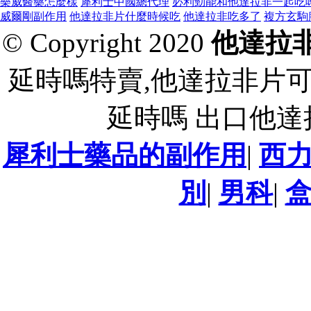
樂威醫藥怎麼樣
犀利士中國總代理
必利勁能和他達拉非一起吃
威爾剛副作用
他達拉非片什麼時候吃
他達拉非吃多了
複方玄駒
© Copyright 2020
他達拉
延時嗎特賣,他達拉非片
延時嗎 出口他
犀利士藥品的副作用
|
西
別
|
男科
|