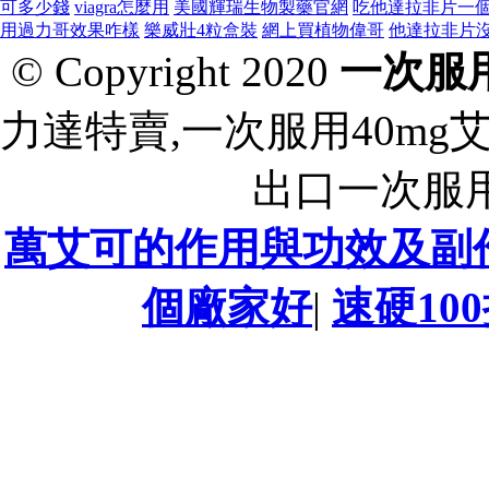
可多少錢
viagra怎麼用
美國輝瑞生物製藥官網
吃他達拉非片一
用過力哥效果咋樣
樂威壯4粒盒裝
網上買植物偉哥
他達拉非片
© Copyright 2020
一次服用
力達特賣,一次服用40mg
出口一次服用
萬艾可的作用與功效及副
個廠家好
|
速硬10