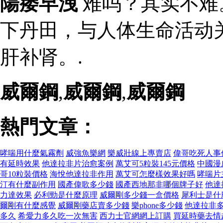
陽痿早洩
难吗？其实不难
下丹田，与人体生命活动
肝补肾。.
威爾鋼
,
威爾鋼
,
威爾鋼
熱門文章：
哮喘用什麼氣霧劑
威強魚樂網
樂威壯線上專賣店
偉哥吃死人事件
有延時效果
他達拉非片治愈案例
萬艾可5粒裝145元價格
中國漫
哥10粒裝價格
海悅他達拉非作用
萬艾可怎麼樣效果好嗎
哮喘片
汀有什麼副作用
國產偉歌多少錢
國產西地那非哪個牌子好
他達
力達效果
必利勁是什麼原理
威爾剛多少錢一盒價格
犀利士是什
爾剛有什麼感覺
威爾剛藥店賣多少錢
樂phone多少錢
他達拉非
多久
希愛力多久吃一次無害
西力士官網網上訂購
買延時藥去情