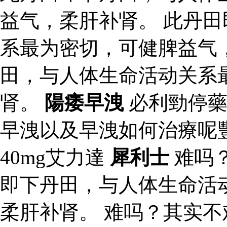
益气，柔肝补肾。 此丹
系最为密切，可健脾益气
田，与人体生命活动关系
肾。
陽痿早洩
必利勁停藥
早洩以及早洩如何治療呢
40mg艾力達
犀利士
难吗
即下丹田，与人体生命活
柔肝补肾。 难吗？其实