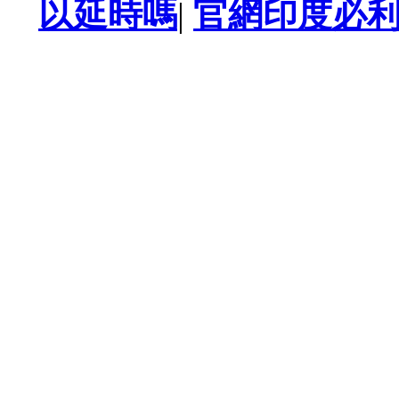
以延時嗎
|
官網印度必