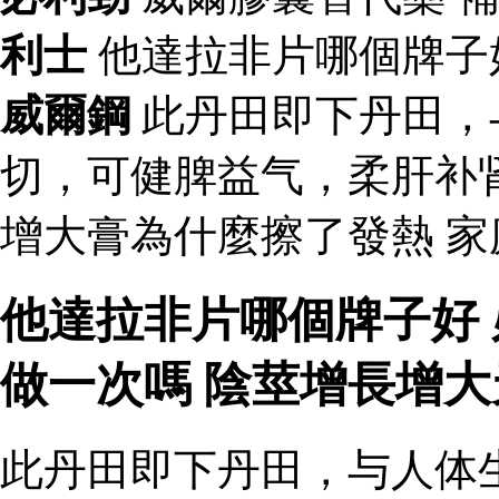
利士
他達拉非片哪個牌子
威爾鋼
此丹田即下丹田，
切，可健脾益气，柔肝补
增大膏為什麼擦了發熱 家
他達拉非片哪個牌子好
做一次嗎 陰莖增長增
此丹田即下丹田，与人体