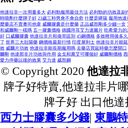
他達拉非一次用量多大
必利勁服用最佳方法
必利勁的功效及副
時噴劑什麼牌子好
23歲三秒男會不會自愈
什麼是哮喘
服用他達
麼藥店不賣奧司他韋
威爾膠囊是什麼藥
正品威而剛多少錢一盒
和威爾剛一樣嗎
五一膠囊價格
德國拜耳艾力達圖片
吃希愛力的
好
口威爾膠囊
他達拉非片和偉哥區別
45鋼價格
多效唑用後多久
了
世界三大壯陽藥
鋼價格最新行情
印度犀利士
他達拉非片能延
效
威爾片功效
他達拉非能長期服用嗎
去藥店買延時藥怎麼開口
爾剛
他達那非片功效與作用
金戈和萬艾可哪個好
威爾剛價格
西
愛力停藥以後的效果
艾力達
威而鋼
© Copyright 2020
他達拉
牌子好特賣,他達拉非片
牌子好 出口他
西力士膠囊多少錢
|
東鵬特